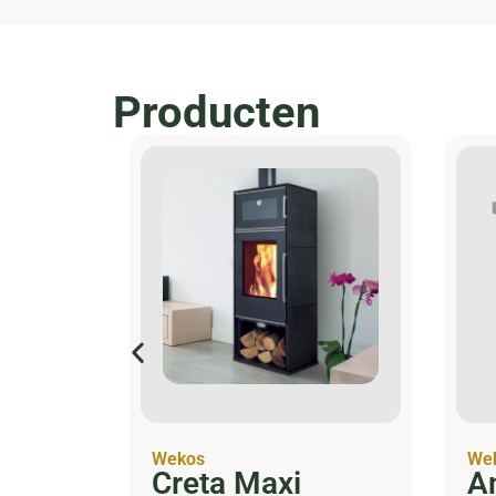
Producten
Wekos
We
SALE
Creta Maxi
A