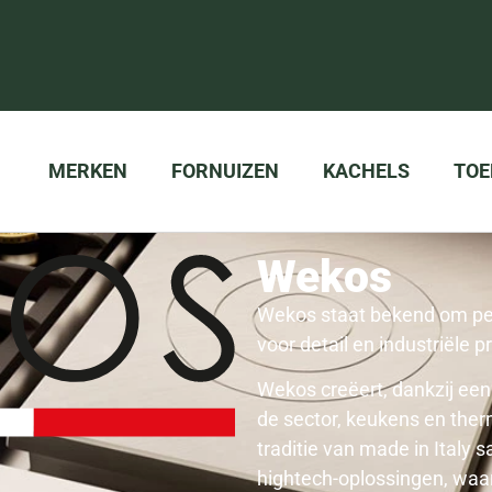
MERKEN
FORNUIZEN
KACHELS
TOE
Wekos
Wekos staat bekend om pe
voor detail en industriële pr
Wekos
creëert, dankzij een
de sector, keukens en ther
traditie van made in Ital
hightech-oplossingen, waar