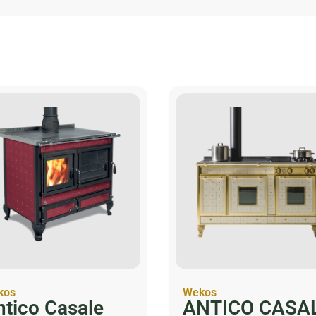
kos
Wekos
ntico Casale
ANTICO CASA