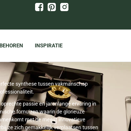
BEHOREN
INSPIRATIE
rfecte synthese tussen vakmanschap
ofessionaliteit.
 oprechte passie en jarenlange ervaring in
mische fornuizen waarin de glorieuze
y samenkomt met de meest innovatieve
bij ze zich gemakkelijk verplaatsen tussen