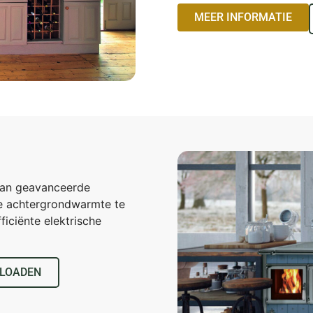
MEER INFORMATIE
van geavanceerde
 achtergrondwarmte te
iciënte elektrische
LOADEN