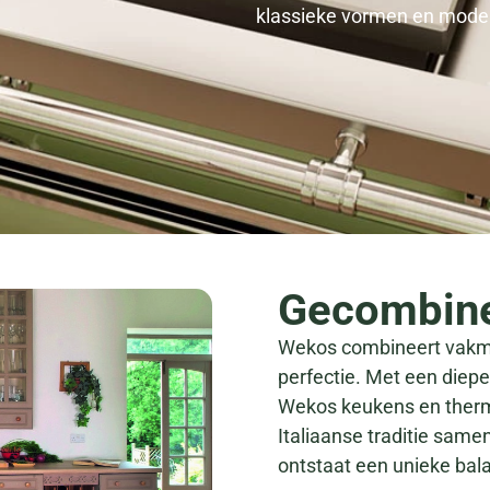
klassieke vormen en moder
Gecombin
Wekos combineert vakman
perfectie. Met een diepe
Wekos keukens en therm
Italiaanse traditie sam
ontstaat een unieke bala