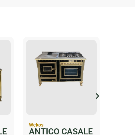
Wekos
Wekos
LE
ANTICO CASALE
HAR