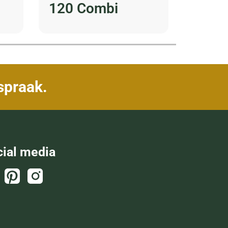
120 Combi
GE
spraak.
cial media