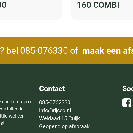
00
160 COMBI
? bel
085-076330
of
maak een af
Contact
So
erd in fornuizen
085-0762330
erschillende
info@rijcco.nl
ltijd wel een
Weldaad 15 Cuijk
ast.
Geopend op afspraak