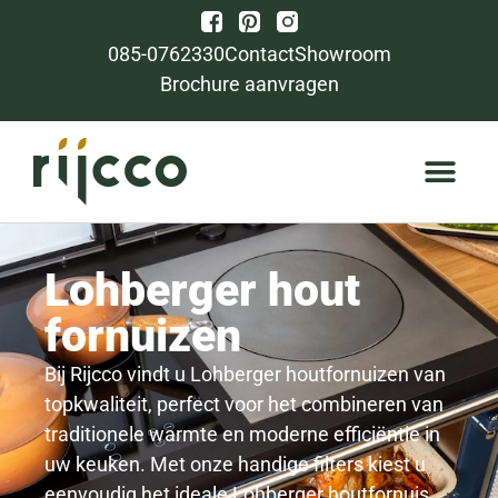
085-0762330
Contact
Showroom
Brochure aanvragen
Lohberger hout
fornuizen
Bij Rijcco vindt u Lohberger houtfornuizen van
topkwaliteit, perfect voor het combineren van
traditionele warmte en moderne efficiëntie in
uw keuken. Met onze handige filters kiest u
eenvoudig het ideale Lohberger houtfornuis