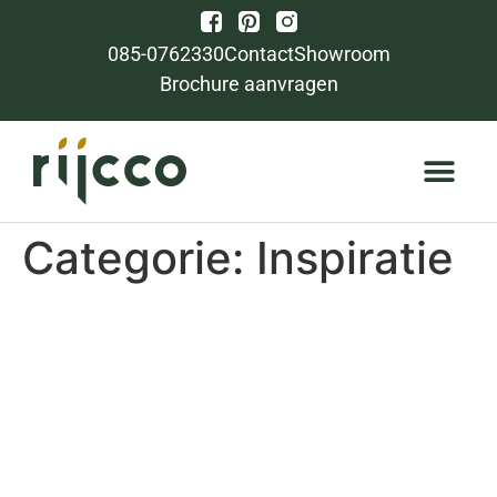
085-0762330
Contact
Showroom
Brochure aanvragen
Categorie:
Inspiratie
Speksteen
houtkachel:
voordelen,
warmteopslag en de