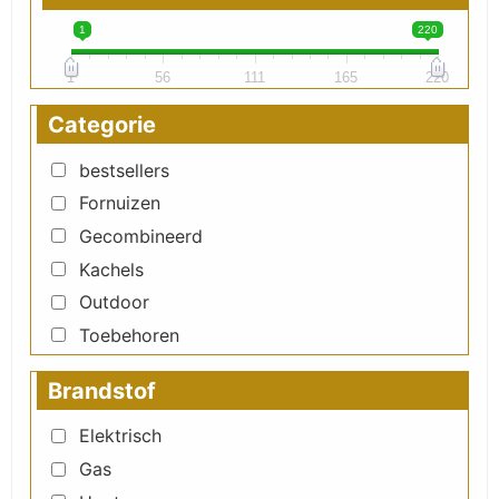
1
220
1
56
111
165
220
Categorie
bestsellers
Fornuizen
Gecombineerd
Kachels
Outdoor
Toebehoren
Brandstof
Elektrisch
Gas