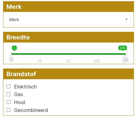
Merk
Merk
Breedte
1
220
1
56
111
165
220
Brandstof
Elektrisch
Gas
Hout
Gecombineerd