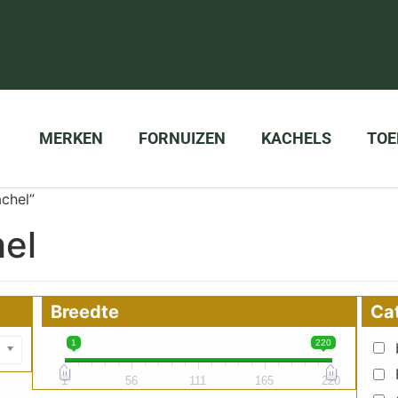
MERKEN
FORNUIZEN
KACHELS
TOE
chel”
hel
Breedte
Ca
1
220
1
56
111
165
220