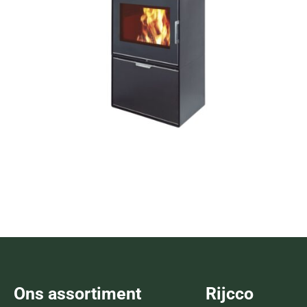
SC 75 Metaal
Lees verder
Ons assortiment
Rijcco