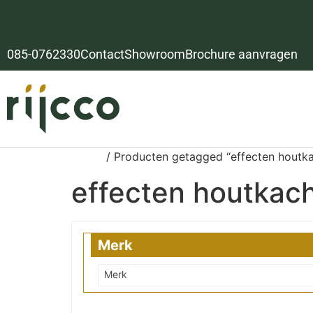
085-0762330
Contact
Showroom
Brochure aanvragen
Home
/ Producten getagged “effecten houtka
effecten houtkac
Merk
Merk