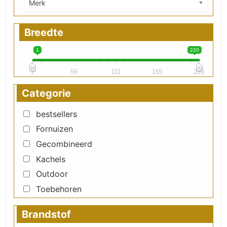
Merk
Breedte
1
220
1
56
111
165
220
Categorie
bestsellers
Fornuizen
Gecombineerd
Kachels
Outdoor
Toebehoren
Brandstof