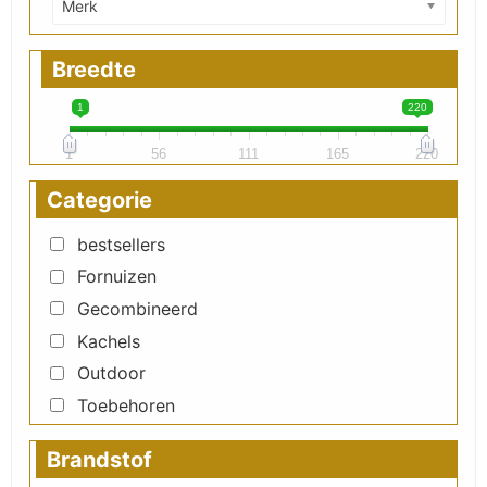
Merk
Breedte
1
220
1
56
111
165
220
Categorie
bestsellers
Fornuizen
Gecombineerd
Kachels
Outdoor
Toebehoren
Brandstof