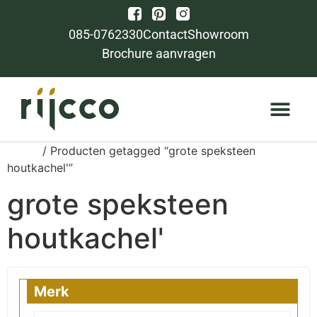
085-0762330
Contact
Showroom
Brochure aanvragen
Home
/ Producten getagged “grote speksteen
houtkachel'”
grote speksteen
houtkachel'
Merk