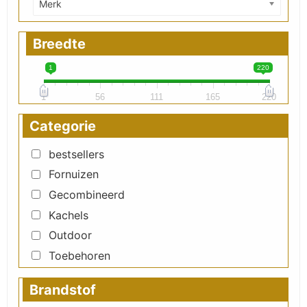
Merk
Breedte
1
220
1
56
111
165
220
Categorie
bestsellers
Fornuizen
Gecombineerd
Kachels
Outdoor
Toebehoren
Brandstof