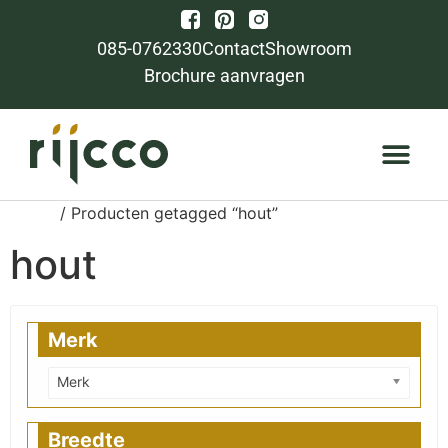
085-0762330
Contact
Showroom
Brochure aanvragen
Home
/ Producten getagged “hout”
hout
Merk
Merk
Breedte