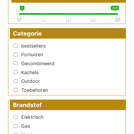
1
220
1
56
111
165
220
Categorie
bestsellers
Fornuizen
Gecombineerd
Kachels
Outdoor
Toebehoren
Brandstof
Elektrisch
Gas