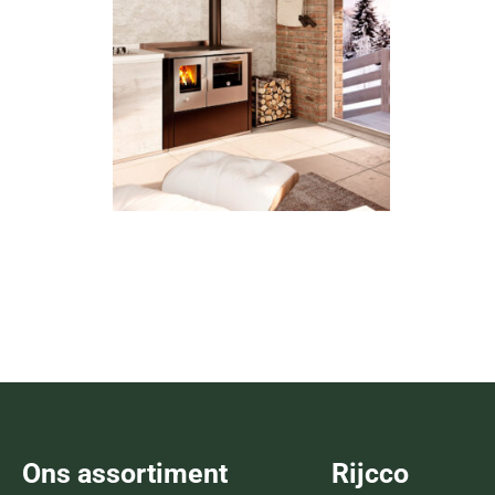
ECO E90
Lees verder
Ons assortiment
Rijcco