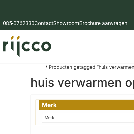
085-0762330
Contact
Showroom
Brochure aanvragen
Home
/ Producten getagged “huis verwarmen
huis verwarmen o
Merk
Merk