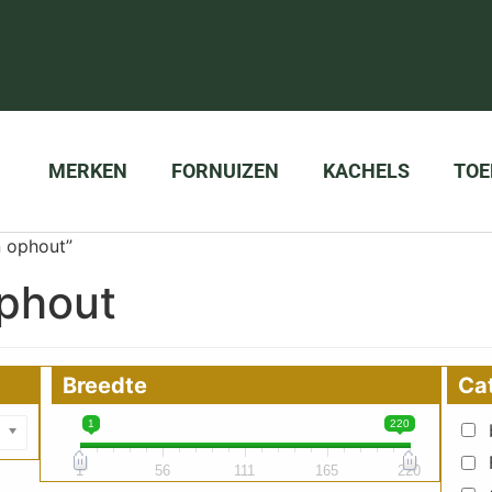
MERKEN
FORNUIZEN
KACHELS
TOE
 ophout”
phout
Breedte
Ca
1
220
1
56
111
165
220