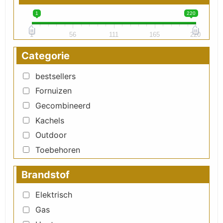
1
220
1
56
111
165
220
Categorie
bestsellers
Fornuizen
Gecombineerd
Kachels
Outdoor
Toebehoren
Brandstof
Elektrisch
Gas