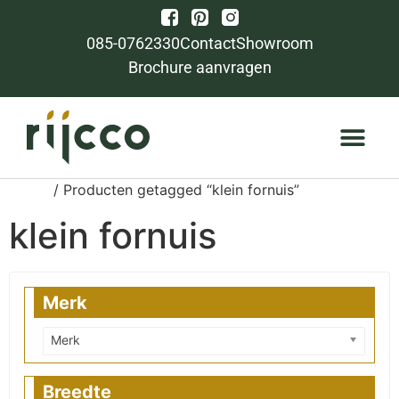
085-0762330
Contact
Showroom
Brochure aanvragen
Home
/ Producten getagged “klein fornuis”
klein fornuis
Merk
Merk
Breedte