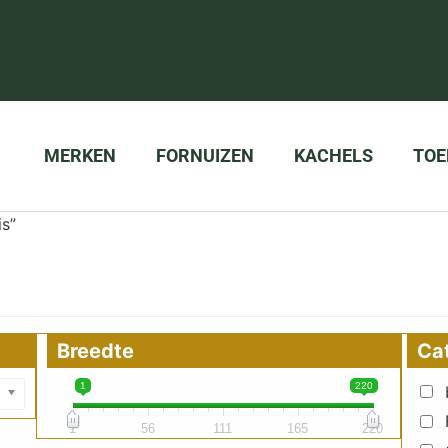
MERKEN
FORNUIZEN
KACHELS
TOE
s”
Breedte
Ca
1
220
1
56
111
165
220