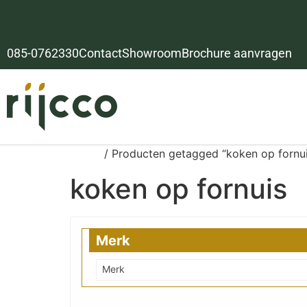
085-0762330
Contact
Showroom
Brochure aanvragen
Home
/ Producten getagged “koken op fornui
koken op fornuis
Merk
Merk