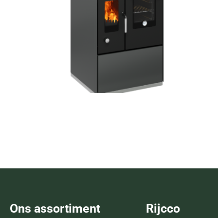
ECO E60F
Lees verder
Ons assortiment
Rijcco