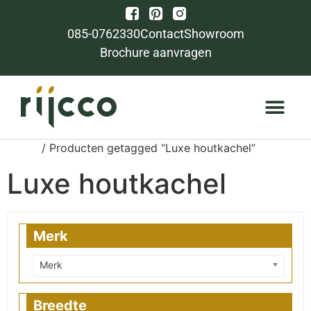
085-0762330
Contact
Showroom
Brochure aanvragen
Home
/ Producten getagged “Luxe houtkachel”
Luxe houtkachel
Merk
Merk
Breedte