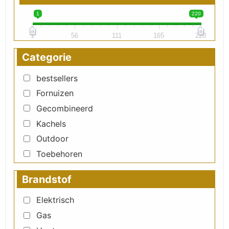
1
220
1
56
111
165
220
Categorie
bestsellers
Fornuizen
Gecombineerd
Kachels
Outdoor
Toebehoren
Brandstof
Elektrisch
Gas