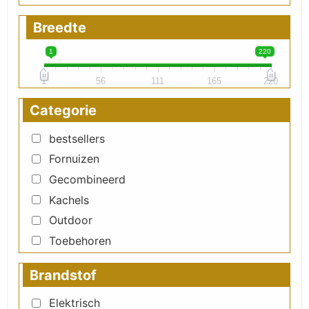
Breedte
1
220
1
56
111
165
220
Categorie
bestsellers
Fornuizen
Gecombineerd
Kachels
Outdoor
Toebehoren
Brandstof
Elektrisch