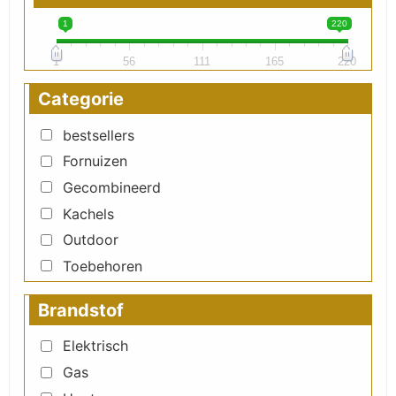
1
220
1
56
111
165
220
Categorie
bestsellers
Fornuizen
Gecombineerd
Kachels
Outdoor
Toebehoren
Brandstof
Elektrisch
Gas