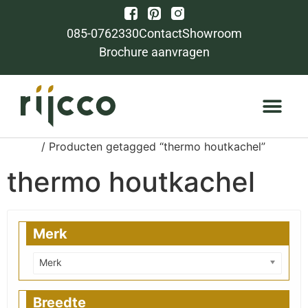
085-0762330
Contact
Showroom
Brochure aanvragen
Home
/ Producten getagged “thermo houtkachel”
thermo houtkachel
Merk
Merk
Breedte