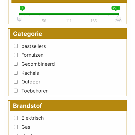
1
220
1
56
111
165
220
Categorie
bestsellers
Fornuizen
Gecombineerd
Kachels
Outdoor
Toebehoren
Brandstof
Elektrisch
Gas