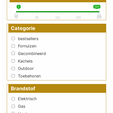
1
220
1
56
111
165
220
Categorie
bestsellers
Fornuizen
Gecombineerd
Kachels
Outdoor
Toebehoren
Brandstof
Elektrisch
Gas