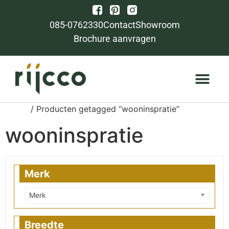
085-0762330
Contact
Showroom
Brochure aanvragen
Home
/ Producten getagged “wooninspratie”
wooninspratie
Merk
Merk
Breedte