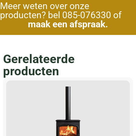
Meer weten over onze
producten? bel 085-076330 of
maak een afspraak.
Gerelateerde
producten