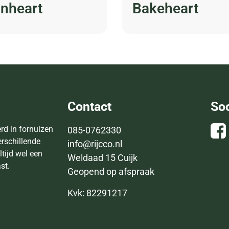
onheart
Bakeheart
Contact
So
erd in fornuizen
085-0762330
erschillende
info@rijcco.nl
ltijd wel een
Weldaad 15 Cuijk
ast.
Geopend op afspraak
Kvk: 82291217