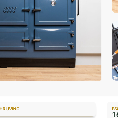
HRIJVING
ES
1