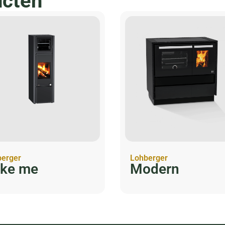
ucten
erger
Lohberger
ke me
Modern