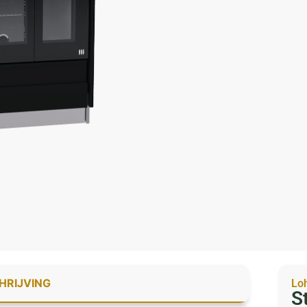
HRIJVING
Lo
S