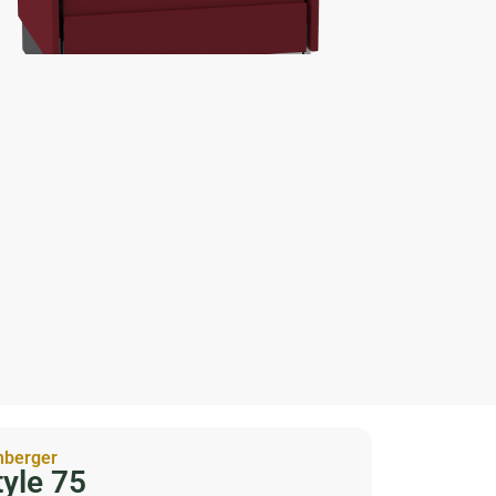
SPECIFICATIES
hberger
tyle 75