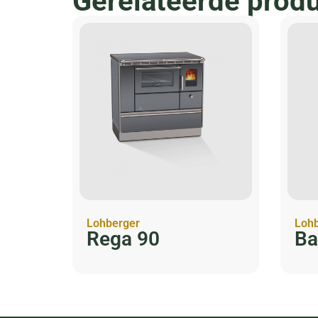
Gerelateerde prod
Lohberger
Lohb
Rega 90
Ba