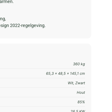
warmen.
ng,
esign 2022-regelgeving.
360 kg
65,3 × 48,5 × 145,1 cm
Wit
,
Zwart
Hout
85%
26,5 KW