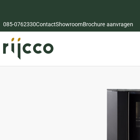
085-0762330
Contact
Showroom
Brochure aanvragen