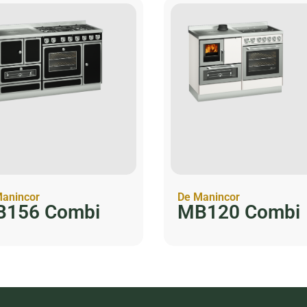
anincor
De Manincor
156 Combi
MB120 Combi