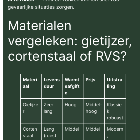
gevaarlijke situaties zorgen.
Materialen
vergeleken: gietijzer,
cortenstaal of RVS?
Materi
Levens
Warmt
Prijs
Uitstra
aal
duur
eafgift
ling
e
Gietijze
Zeer
Hoog
Middel–
Klassie
r
lang
hoog
k,
robuust
Corten
Lang
Middel
Middel
Modern
staal
(roest
,