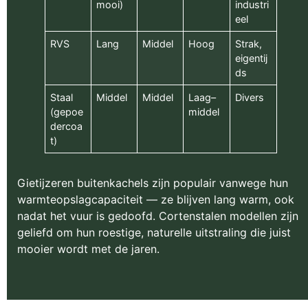
mooi)
industri
eel
RVS
Lang
Middel
Hoog
Strak,
eigentij
ds
Staal
Middel
Middel
Laag–
Divers
(gepoe
middel
dercoa
t)
Gietijzeren buitenkachels zijn populair vanwege hun
warmteopslagcapaciteit — ze blijven lang warm, ook
nadat het vuur is gedoofd. Cortenstalen modellen zijn
geliefd om hun roestige, naturelle uitstraling die juist
mooier wordt met de jaren.