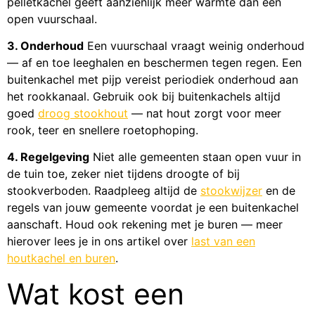
pelletkachel geeft aanzienlijk meer warmte dan een
open vuurschaal.
3. Onderhoud
Een vuurschaal vraagt weinig onderhoud
— af en toe leeghalen en beschermen tegen regen. Een
buitenkachel met pijp vereist periodiek onderhoud aan
het rookkanaal. Gebruik ook bij buitenkachels altijd
goed
droog stookhout
— nat hout zorgt voor meer
rook, teer en snellere roetophoping.
4. Regelgeving
Niet alle gemeenten staan open vuur in
de tuin toe, zeker niet tijdens droogte of bij
stookverboden. Raadpleeg altijd de
stookwijzer
en de
regels van jouw gemeente voordat je een buitenkachel
aanschaft. Houd ook rekening met je buren — meer
hierover lees je in ons artikel over
last van een
houtkachel en buren
.
Wat kost een