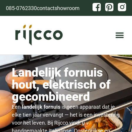
085-0762330
contact
showroom
Landelijk fornuis
hout, elektrisch of
gecombineerd
Een
landelijk fornuis
is geen apparaat dat je
elke tien jaar vervangt — het is een investering
voor het leven. Bij Rijcco vindt u
handgemaakte Italiaanse, Oostenrijkse en