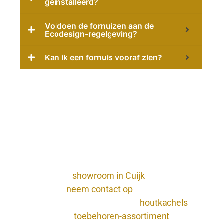
geïnstalleerd?
Voldoen de fornuizen aan de
Ecodesign-regelgeving?
Kan ik een fornuis vooraf zien?
Een fornuis kopen bij Rijcco
Rijcco is een familiebedrijf gespecialiseerd in
premium handgemaakte fornuizen en
kachels. We zijn exclusief dealer in Nederland
van meerdere Europese topmerken en leveren
door heel Nederland en België.
Bezoek onze
showroom in Cuijk
, bel 085-
0762330 of
neem contact op
voor persoonlijk
advies. Bekijk ook ons aanbod
houtkachels
of
het complete
toebehoren-assortiment
.