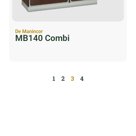
De Manincor
MB140 Combi
1
2
3
4
Wat maakt een landelijk fornuis
bijzonder?