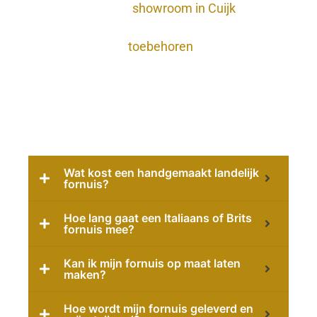
Twijfelt u? In onze
showroom in Cuijk
doorlopen we alle keuzes samen. We helpen
ook met passend
toebehoren
zoals
rookgasafvoer, pannen en accessoires.
Veelgestelde vragen over
landelijke fornuizen
Wat kost een handgemaakt landelijk
fornuis?
Hoe lang gaat een Italiaans of Brits
fornuis mee?
Kan ik mijn fornuis op maat laten
maken?
Hoe wordt mijn fornuis geleverd en