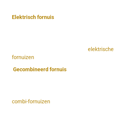
vijf merken.
Elektrisch fornuis
— moderne uitvoering met
dezelfde landelijke uitstraling, zonder
houtstook. Geschikt voor woningen zonder
schoorsteen of voor wie het gemak van
elektriciteit prefereert. Bekijk de
elektrische
fornuizen
.
Gecombineerd fornuis
— hout én gas,
elektrisch of inductie in één toestel. Het beste
van beide werelden: stook ’s winters op hout,
val ’s zomers terug op gas of elektra. Onze
combi-fornuizen
zijn een Rijcco-specialiteit.
Voor wie kopen onze klanten een
Italiaans fornuis?