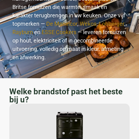
Britse fornuizen die warmte, smaak en
karakter terugbrengen in uw keuken. Onze vijf
topmerken —
De Manincor
,
Wekos
,
Lohberger
,
Rayburn
en
ESSE Cookers
— leveren fornuizen
op hout, elektriciteit of in gecombineerde
uitvoering, volledig op maat in kleur, afmeting
en afwerking.
Welke brandstof past het beste
bij u?