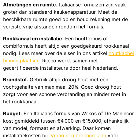
Afmetingen en ruimte.
Italiaanse fornuizen zijn vaak
groter dan standaard keukenapparatuur. Meet de
beschikbare ruimte goed op en houd rekening met de
vereiste vrije afstanden rondom het fornuis.
Rookkanaal en installatie.
Een houtfornuis of
combifornuis heeft altijd een goedgekeurd rookkanaal
nodig. Lees meer over de eisen in ons artikel
houtkachel
binnen plaatsen
. Rijcco werkt samen met
gecertificeerde installateurs door heel Nederland.
Brandstof.
Gebruik altijd droog hout met een
vochtgehalte van maximaal 20%. Goed droog hout
zorgt voor een schone verbranding en minder roet in
het rookkanaal.
Budget.
Een Italiaans fornuis van Wekos of De Manincor
kost gemiddeld tussen €4.000 en €15.000, afhankelijk
van model, formaat en afwerking. Daar komen
installatiekosten bij.
Vraag een brochure aan
voor