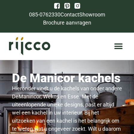
085-0762330
Contact
Showroom
Brochure aanvragen
De Manicor kachels
Hieronder vindt u de kachels van onder andere
DeManincor, Wekos en Esse. Met de
uiteenlopende unieke designs, past er altijd
wel een kachel in uw interieur. Bij het
uitzoeken van een kachel is het belangrijk om
te weten wat u ongeveer zoekt. Wilt u daarom