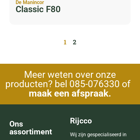
De Manincor
Classic F80
1
2
Meer weten over onze
producten? bel 085-076330 of
maak een afspraak.
Rijcco
Ons
assortiment
Wij zijn gespecialiseerd in