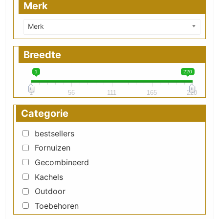
Merk
Merk
Breedte
1
220
1
56
111
165
220
Categorie
bestsellers
Fornuizen
Gecombineerd
Kachels
Outdoor
Toebehoren