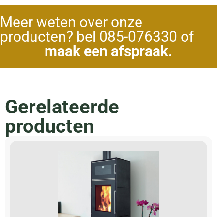
Meer weten over onze
producten? bel 085-076330 of
maak een afspraak.
Gerelateerde
producten