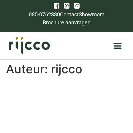
085-0762330
Contact
Showroom
Brochure aanvragen
Auteur:
rijcco
Speksteen
houtkachel:
voordelen,
warmteopslag en de